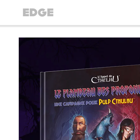
//Cookie Button
//Did Banner config
// Did SDK loading