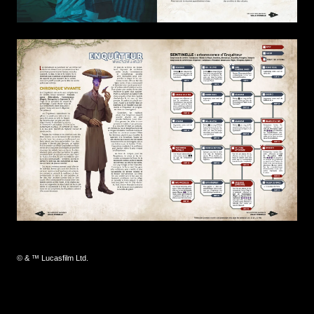
© & ™ Lucasfilm Ltd.