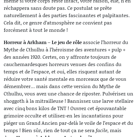
même si votre corps reste intact, votre raison, elle, n’en
réchappera sans doute pas. Ce postulat se prête
naturellement à des parties fascinantes et palpitantes.
Cela dit, ce genre d’atmosphère ne convient pas
forcément à tout le monde !
Horreur à Arkham – Le jeu de rôle
associe l’horreur du
Mythe de Cthulhu à l’héroïsme des aventures « pulp »
des années 1920. Certes, on y affronte toujours de
cauchemardesques horreurs venues des confins du
temps et de l’espace, et oui, elles risquent autant de
réduire votre santé mentale en morceaux que de vous
démembrer… mais dans cette version du Mythe de
Cthulhu, vous avez une chance de riposter. Pulvérisez un
shoggoth à la mitrailleuse ! Bannissez une larve stellaire
avec cinq bons kilos de TNT ! Ouvrez cet épouvantable
grimoire occulte et utilisez-en les incantations pour
piéger un Grand Ancien par-delà le voile de l’espace et du
temps ! Bien sûr, rien de tout ça ne sera
facile
, mais