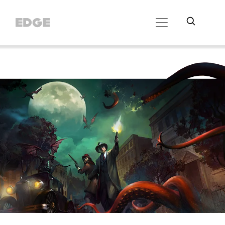
//Cookie Button
//Did Banner config
// Did SDK loading